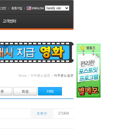
Home > 자주묻는질문 >
자주묻는질문
오류
회원
기타
조회수
272450