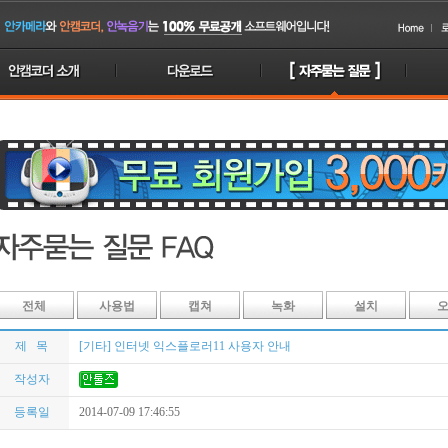
전체
사용법
캡쳐
녹화
설치
제 목
[기타] 인터넷 익스플로러11 사용자 안내
작성자
등록일
2014-07-09 17:46:55